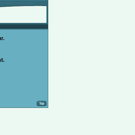
r.
t.